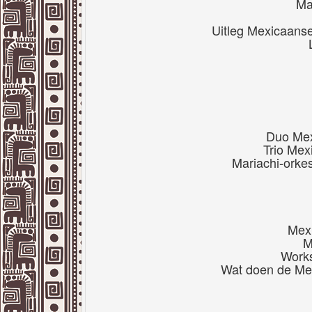
Ma
Uitleg Mexicaanse
Duo Mex
Trio Mex
Mariachi-orkes
Mex
M
Works
Wat doen de Mex