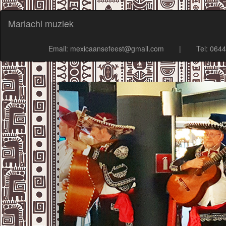
Mariachi muziek
Email: mexicaansefeest@gmail.com
|
Tel: 064