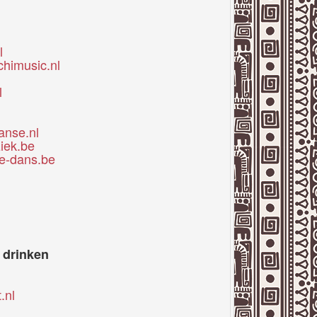
l
chimusic.nl
l
anse.nl
iek.be
e-dans.be
 drinken
.nl