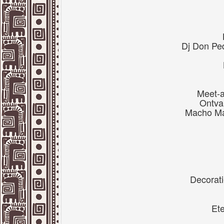
Dj Don Pe
Meet-a
Ontva
Macho Ma
Decorati
Et