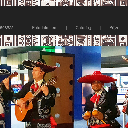
4508525
|
Entertainment
|
Catering
|
Prijzen