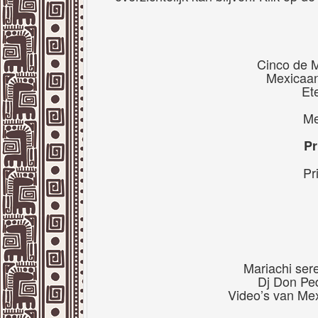
Cinco de 
Mexicaan
Et
Me
Pr
Pr
Mariachi sere
Dj Don Pe
Video’s van Me