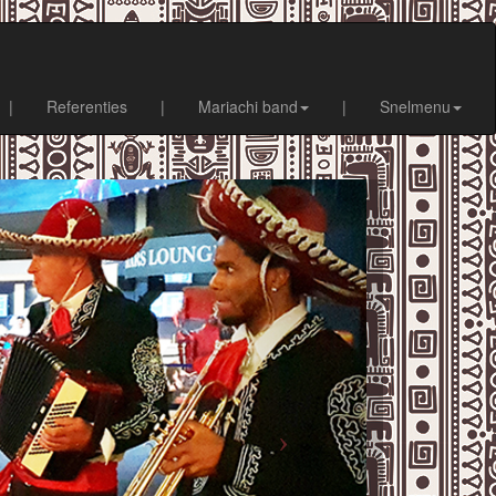
|
Referenties
|
Mariachi band
|
Snelmenu