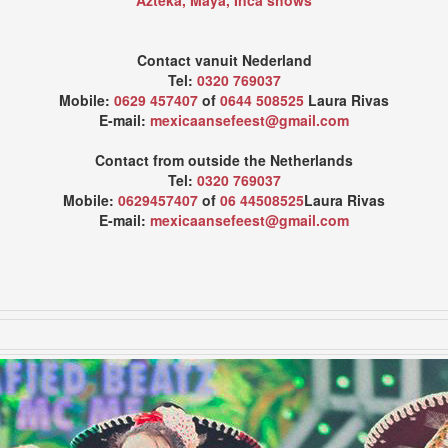
Contact vanuit Nederland
Tel:
0320 769037
Mobile:
0629 457407
of
0644 508525
Laura Rivas
E-mail:
mexicaansefeest@gmail.com
Contact from outside the Netherlands
Tel:
0320 769037
Mobile:
0629457407
of
06 44508525
Laura Rivas
E-mail:
mexicaansefeest@gmail.com