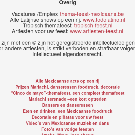
Overig
Vacatures /Empleo:
thema-feest-mexicaans.be
Alle Latijnse shows op een rij:
www.todolatino.nl
Tropisch themafeest:
tropisch-feest.nl
Artiesten voor uw feest:
www.artiesten-feest.nl
zijn met een © zijn het geregistreerde intellectueleeige
andere artiesten, is strikt verboden en strafbaar volgen
intellectueel eigendomsrecht.
Alle Mexicaanse acts op een rij
Prijzen Mariachi, danseressen foodtruck, decoratie
“Cinco de mayo”-themafeest, een compleet themafeest
Mariachi serenade –een kort optreden
Dansers en danseressen
Eten en drinken, een Mexicaanse foodtruck
Decoratie en piñatas voor uw feest
Video’s van Mexicaanse muziek en dans
Foto’s van vorige feesten
Azteka, Maya, Inca shows