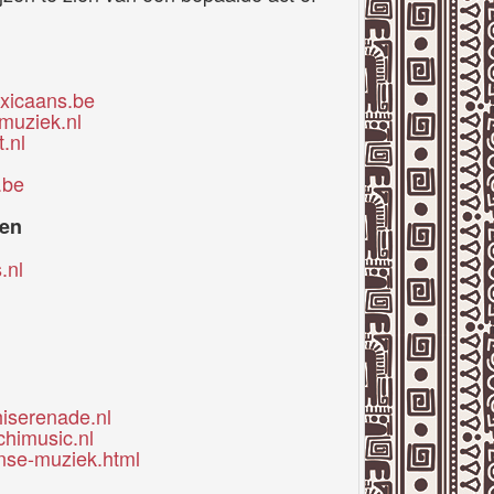
xicaans.be
muziek.nl
.nl
.be
ten
.nl
iserenade.nl
chimusic.nl
anse-muziek.html