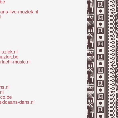
.be
ans-live-muziek.nl
l
uziek.nl
uziek.be
riachi-music.nl
ns.nl
nl
ico.be
xicaans-dans.nl