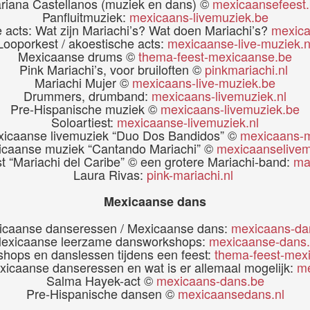
riana Castellanos (muziek en dans) ©
mexicaansefeest
Panfluitmuziek:
mexicaans-livemuziek.be
 acts: Wat zijn Mariachi’s? Wat doen Mariachi’s?
mexica
Looporkest / akoestische acts:
mexicaanse-live-muziek.n
Mexicaanse drums ©
thema-feest-mexicaanse.be
Pink Mariachi’s, voor bruiloften ©
pinkmariachi.nl
Mariachi Mujer ©
mexicaans-live-muziek.be
Drummers, drumband:
mexicaans-livemuziek.nl
Pre-Hispanische muziek ©
mexicaans-livemuziek.be
Soloartiest:
mexicaanse-livemuziek.nl
icaanse livemuziek “Duo Dos Bandidos” ©
mexicaans-m
icaanse muziek “Cantando Mariachi” ©
mexicaanselivem
t “Mariachi del Caribe” © een grotere Mariachi-band:
ma
Laura Rivas:
pink-mariachi.nl
Mexicaanse dans
icaanse danseressen / Mexicaanse dans:
mexicaans-da
exicaanse leerzame dansworkshops:
mexicaanse-dans.
hops en danslessen tijdens een feest:
thema-feest-mex
icaanse danseressen en wat is er allemaal mogelijk:
me
Salma Hayek-act ©
mexicaans-dans.be
Pre-Hispanische dansen ©
mexicaansedans.nl