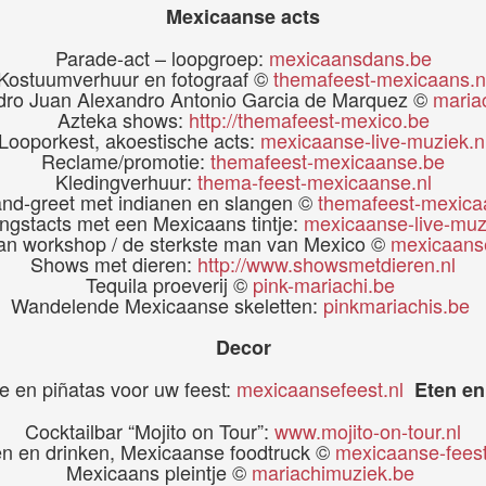
Mexicaanse acts
Parade-act – loopgroep:
mexicaansdans.be
Kostuumverhuur en fotograaf ©
themafeest-mexicaans.n
dro Juan Alexandro Antonio Garcia de Marquez ©
maria
Azteka shows:
http://themafeest-mexico.be
Looporkest, akoestische acts:
mexicaanse-live-muziek.n
Reclame/promotie:
themafeest-mexicaanse.be
Kledingverhuur:
thema-feest-mexicaanse.nl
nd-greet met indianen en slangen ©
themafeest-mexica
ngstacts met een Mexicaans tintje:
mexicaanse-live-muz
n workshop / de sterkste man van Mexico ©
mexicaans
Shows met dieren:
http://www.showsmetdieren.nl
Tequila proeverij ©
pink-mariachi.be
Wandelende Mexicaanse skeletten:
pinkmariachis.be
Decor
e en piñatas voor uw feest:
mexicaansefeest.nl
Eten en
Cocktailbar “Mojito on Tour”:
www.mojito-on-tour.nl
en en drinken, Mexicaanse foodtruck ©
mexicaanse-feest
Mexicaans pleintje ©
mariachimuziek.be