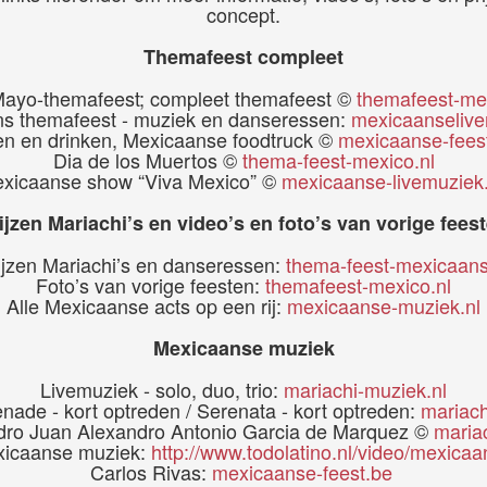
concept.
Themafeest compleet
Mayo-themafeest; compleet themafeest ©
themafeest-me
s themafeest - muziek en danseressen:
mexicaanselive
en en drinken, Mexicaanse foodtruck ©
mexicaanse-feest
Dia de los Muertos ©
thema-feest-mexico.nl
xicaanse show “Viva Mexico” ©
mexicaanse-livemuziek
ijzen Mariachi’s en video’s en foto’s van vorige fees
ijzen Mariachi’s en danseressen:
thema-feest-mexicaans
Foto’s van vorige feesten:
themafeest-mexico.nl
Alle Mexicaanse acts op een rij:
mexicaanse-muziek.nl
Mexicaanse muziek
Livemuziek - solo, duo, trio:
mariachi-muziek.nl
nade - kort optreden / Serenata - kort optreden:
mariach
dro Juan Alexandro Antonio Garcia de Marquez ©
maria
xicaanse muziek:
http://www.todolatino.nl/video/mexica
Carlos Rivas:
mexicaanse-feest.be