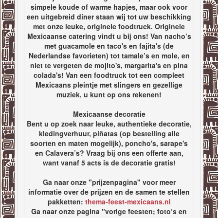
simpele koude of warme hapjes, maar ook voor
een uitgebreid diner staan wij tot uw beschikking
met onze leuke, originele foodtruck. Originele
Mexicaanse catering vindt u bij ons! Van nacho’s
met guacamole en taco's en fajita's (de
Nederlandse favorieten) tot tamale’s en mole, en
niet te vergeten de mojito's, margarita's en pina
colada's! Van een foodtruck tot een compleet
Mexicaans pleintje met slingers en gezellige
muziek, u kunt op ons rekenen!
Mexicaanse decoratie
Bent u op zoek naar leuke, authentieke decoratie,
kledingverhuur, piñatas (op bestelling alle
soorten en maten mogelijk), poncho's, sarape's
en Calavera’s? Vraag bij ons een offerte aan,
want vanaf 5 acts is de decoratie gratis!
Ga naar onze "prijzenpagina" voor meer
informatie over de prijzen en de samen te stellen
pakketten:
thema-feest-mexicaans.nl
Ga naar onze pagina "vorige feesten; foto’s en