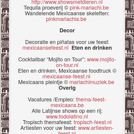
http://www.showsmetdieren.nl
Tequila proeverij ©
pink-mariachi.be
Wandelende Mexicaanse skeletten:
pinkmariachis.be
Decor
Decoratie en piñatas voor uw feest:
mexicaansefeest.nl
Eten en drinken
Cocktailbar “Mojito on Tour”:
www.mojito-
on-tour.nl
Eten en drinken, Mexicaanse foodtruck ©
mexicaanse-feest.nl
Mexicaans pleintje ©
mariachimuziek.be
Overig
Vacatures /Empleo:
thema-feest-
mexicaans.be
Alle Latijnse shows op een rij:
www.todolatino.nl
Tropisch themafeest:
tropisch-feest.nl
Artiesten voor uw feest:
www.artiesten-
feest.nl