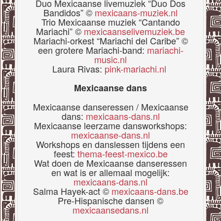
Duo Mexicaanse livemuziek “Duo Dos
Bandidos” ©
mexicaans-muziek.nl
Trio Mexicaanse muziek “Cantando
Mariachi” ©
mexicaanselivemuziek.be
Mariachi-orkest “Mariachi del Caribe” ©
een grotere Mariachi-band:
mariachi-
music.nl
Laura Rivas:
pink-mariachi.nl
Mexicaanse dans
Mexicaanse danseressen / Mexicaanse
dans:
mexicaans-dans.nl
Mexicaanse leerzame dansworkshops:
mexicaanse-dans.nl
Workshops en danslessen tijdens een
feest:
thema-feest-mexico.be
Wat doen de Mexicaanse danseressen
en wat is er allemaal mogelijk:
mexicaans-dans.nl
Salma Hayek-act ©
mexicaans-dans.be
Pre-Hispanische dansen ©
mexicaansedans.nl