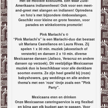
met de mooiste kostuums. Een waar Zuid-
Amerikaans indianenfeest! Ook voor een meet-
and-greet met slangen en indianen! Optredens
en foto’s met bijzondere rimboeslangen.
Geschikt voor kleine en grote feesten, voor
parades en winkelcentra promotie!
Pink Mariachi’s ©
“Pink Mariachi’s” is een Mariachi-duo dat bestaat
uit Mariana Castellanos en Laura Rivas. Zij
spelen 1 x 30 min. muziek (akoestisch of
versterkt) en dansen 2 x 10 min. diverse
Mexicaanse dansen (Jalisco, Veracruz en andere
dansen op verzoek). Dit veelzijdige Mexicaanse
muziek duo is beschikbaar voor alle denkbare
soorten events. Ze zijn heel gewild bij (roze)
babyshowers, gay weddings en alle andere
thema's met een ‘roze’ tintje zoals een "Pink
Party".
Mexicaans eten en drinken
Onze Mexicaanse cateringservice is erg flexibel
en bijna aan elk budget aan te passen. Voor