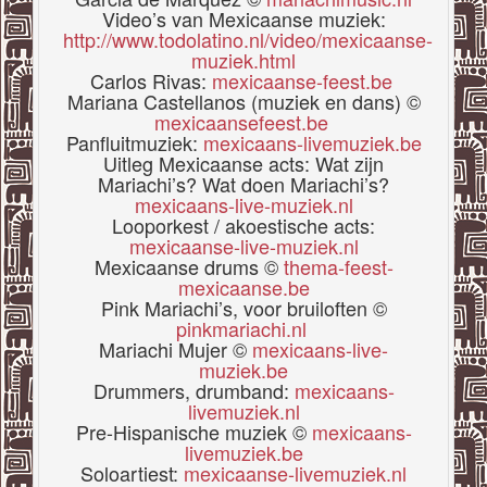
Video’s van Mexicaanse muziek:
http://www.todolatino.nl/video/mexicaanse-
muziek.html
Carlos Rivas:
mexicaanse-feest.be
Mariana Castellanos (muziek en dans) ©
mexicaansefeest.be
Panfluitmuziek:
mexicaans-livemuziek.be
Uitleg Mexicaanse acts: Wat zijn
Mariachi’s? Wat doen Mariachi’s?
mexicaans-live-muziek.nl
Looporkest / akoestische acts:
mexicaanse-live-muziek.nl
Mexicaanse drums ©
thema-feest-
mexicaanse.be
Pink Mariachi’s, voor bruiloften ©
pinkmariachi.nl
Mariachi Mujer ©
mexicaans-live-
muziek.be
Drummers, drumband:
mexicaans-
livemuziek.nl
Pre-Hispanische muziek ©
mexicaans-
livemuziek.be
Soloartiest:
mexicaanse-livemuziek.nl