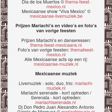
Dia de los Muertos ©
thema-feest-
mexico.nl
Mexicaanse show “Viva Mexico” ©
mexicaanse-livemuziek.be
Prijzen Mariachi’s en video’s en foto’s
van vorige feesten
Prijzen Mariachi’s en danseressen:
thema-feest-mexicaans.nl
Foto’s van vorige feesten:
themafeest-
mexico.nl
Alle Mexicaanse acts op een rij:
mexicaanse-muziek.nl
Mexicaanse muziek
Livemuziek - solo, duo, trio:
mariachi-
muziek.nl
Mariachi serenade - kort optreden /
Serenata - kort optreden:
mariachiserenade.nl
Dj Don Pedro Juan Alexandro Antonio
Garcia de Marquez ©
mariachimusic.nl