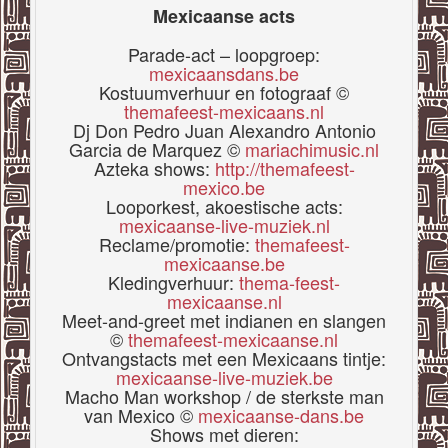
Mexicaanse acts
Parade-act – loopgroep:
mexicaansdans.be
Kostuumverhuur en fotograaf ©
themafeest-mexicaans.nl
Dj Don Pedro Juan Alexandro Antonio
Garcia de Marquez ©
mariachimusic.nl
Azteka shows:
http://themafeest-
mexico.be
Looporkest, akoestische acts:
mexicaanse-live-muziek.nl
Reclame/promotie:
themafeest-
mexicaanse.be
Kledingverhuur:
thema-feest-
mexicaanse.nl
Meet-and-greet met indianen en slangen
©
themafeest-mexicaanse.nl
Ontvangstacts met een Mexicaans tintje:
mexicaanse-live-muziek.be
Macho Man workshop / de sterkste man
van Mexico ©
mexicaanse-dans.be
Shows met dieren: