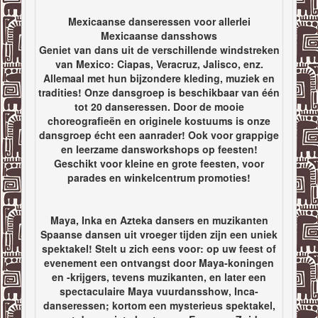
Mexicaanse danseressen voor allerlei
Mexicaanse dansshows
Geniet van dans uit de verschillende windstreken
van Mexico: Ciapas, Veracruz, Jalisco, enz.
Allemaal met hun bijzondere kleding, muziek en
tradities! Onze dansgroep is beschikbaar van één
tot 20 danseressen. Door de mooie
choreografieën en originele kostuums is onze
dansgroep écht een aanrader! Ook voor grappige
en leerzame dansworkshops op feesten!
Geschikt voor kleine en grote feesten, voor
parades en winkelcentrum promoties!
Maya, Inka en Azteka dansers en muzikanten
Spaanse dansen uit vroeger tijden zijn een uniek
spektakel! Stelt u zich eens voor: op uw feest of
evenement een ontvangst door Maya-koningen
en -krijgers, tevens muzikanten, en later een
spectaculaire Maya vuurdansshow, Inca-
danseressen; kortom een mysterieus spektakel,