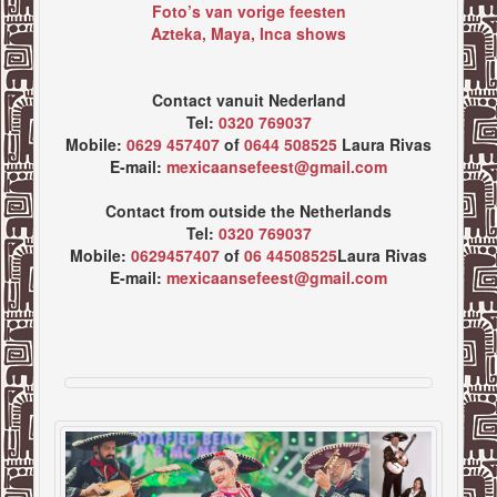
Foto’s van vorige feesten
Azteka, Maya, Inca shows
Contact vanuit Nederland
Tel:
0320 769037
Mobile:
0629 457407
of
0644 508525
Laura Rivas
E-mail:
mexicaansefeest@gmail.com
Contact from outside the Netherlands
Tel:
0320 769037
Mobile:
0629457407
of
06 44508525
Laura Rivas
E-mail:
mexicaansefeest@gmail.com